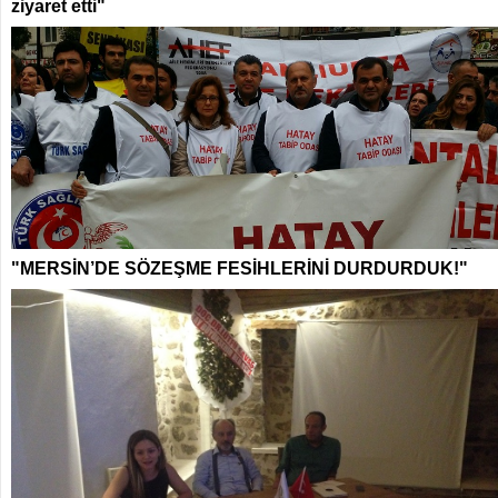
ziyaret etti"
"MERSİN’DE SÖZEŞME FESİHLERİNİ DURDURDUK!"