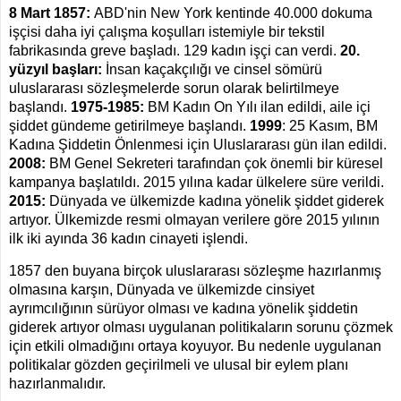
8 Mart 1857:
ABD'nin New York kentinde 40.000 dokuma
işçisi daha iyi çalışma koşulları istemiyle bir tekstil
fabrikasında greve başladı. 129 kadın işçi can verdi.
20.
yüzyıl başları:
İnsan kaçakçılığı ve cinsel sömürü
uluslararası sözleşmelerde sorun olarak belirtilmeye
başlandı.
1975-1985:
BM Kadın On Yılı ilan edildi, aile içi
şiddet gündeme getirilmeye başlandı.
1999
: 25 Kasım, BM
Kadına Şiddetin Önlenmesi için Uluslararası gün ilan edildi.
2008:
BM Genel Sekreteri tarafından çok önemli bir küresel
kampanya başlatıldı. 2015 yılına kadar ülkelere süre verildi.
2015:
Dünyada ve ülkemizde kadına yönelik şiddet giderek
artıyor. Ülkemizde resmi olmayan verilere göre 2015 yılının
ilk iki ayında 36 kadın cinayeti işlendi.
1857 den buyana birçok uluslararası sözleşme hazırlanmış
olmasına karşın, Dünyada ve ülkemizde cinsiyet
ayrımcılığının sürüyor olması ve kadına yönelik şiddetin
giderek artıyor olması uygulanan politikaların sorunu çözmek
için etkili olmadığını ortaya koyuyor. Bu nedenle uygulanan
politikalar gözden geçirilmeli ve ulusal bir eylem planı
hazırlanmalıdır.