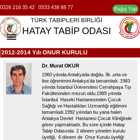
0326 216 35 42
0533 438 88 77
Bağış Yap
TÜRK TABİPLERİ BİRLİĞİ
HATAY TABİP ODASI
2012-2014 Yılı ONUR KURULU
ANASAYFA
Dr. Murat OKUR
TABİP ODASI
▼
1960 yılında Antakyada doğdu. İlk ,orta ve
MEVZUAT
TARİHÇE
lise öğrenimini Antakya'da tamamladı. 1983
yılında İstanbul Üniversitesi Cerrahpaşa Tıp
Fakültesinden mezun oldu.1989 yılında
BASINDA HTO
ONUR KURULU
İstanbul Haseki Hastanesinden Çocuk
Sağlığı ve Hastalıkları Uzmanlığı eğitimini
ÜYELİK İŞLEMLERİ
YÖNETİM KURULU
tamamladı.1992 yılından bu yana halen
Antakya Devlet Hastanesi Çocuk Kliniğinde
DUYURULAR
DENETLEME KURULU
görev yapmaktadır. Bu süre içinde Hatay
Tabip Odasında 2 dönem yönetim kurulu
HABERLER
UNUTAMADIKLARIMIZ
üyeliği, 6 dönem de Onur Kurulu üyeliği