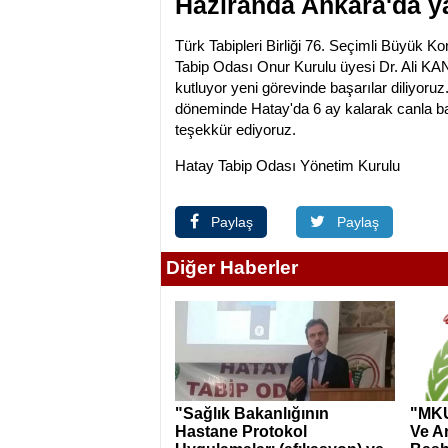
Haziranda Ankara'da ya
Türk Tabipleri Birliği 76. Seçimli Büyük 
Tabip Odası Onur Kurulu üyesi Dr. Ali KAN
kutluyor yeni görevinde başarılar diliy
döneminde Hatay'da 6 ay kalarak canla 
teşekkür ediyoruz.
Hatay Tabip Odası Yönetim Kurulu
Paylaş
Paylaş
Diğer Haberler
"Sağlık Bakanlığının
"MKU
Hastane Protokol
Ve A