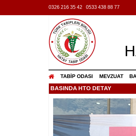
0326 216 35 42
0533 438 88 77
H
TABİP ODASI
MEVZUAT
BA
BASINDA HTO DETAY