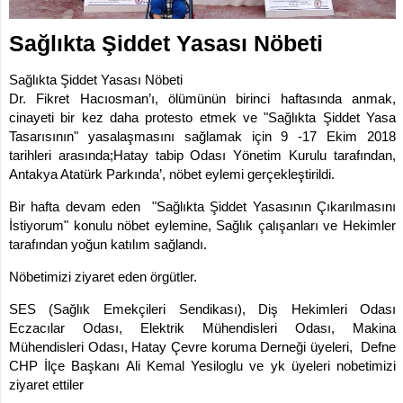
İLETİŞİM
KOMİSYONLAR
Sağlıkta Şiddet Yasası Nöbeti
Sağlıkta Şiddet Yasası Nöbeti
Dr. Fikret Hacıosman’ı, ölümünün birinci haftasında anmak,
cinayeti bir kez daha protesto etmek ve "Sağlıkta Şiddet Yasa
Tasarısının" yasalaşmasını sağlamak için 9 -17 Ekim 2018
tarihleri arasında;Hatay tabip Odası Yönetim Kurulu tarafından,
Antakya Atatürk Parkında’, nöbet eylemi gerçekleştirildi.
Bir hafta devam eden "Sağlıkta Şiddet Yasasının Çıkarılmasını
İstiyorum" konulu nöbet eylemine, Sağlık çalışanları ve Hekimler
tarafından yoğun katılım sağlandı.
Nöbetimizi ziyaret eden örgütler.
SES (Sağlık Emekçileri Sendikası), Diş Hekimleri Odası
Eczacılar Odası, Elektrik Mühendisleri Odası, Makina
Mühendisleri Odası, Hatay Çevre koruma Derneği üyeleri, Defne
CHP İlçe Başkanı Ali Kemal Yesiloglu ve yk üyeleri nobetimizi
ziyaret ettiler