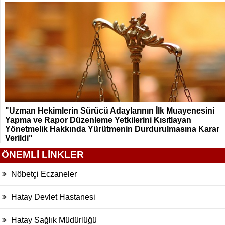
"Uzman Hekimlerin Sürücü Adaylarının İlk Muayenesini
Yapma ve Rapor Düzenleme Yetkilerini Kısıtlayan
Yönetmelik Hakkında Yürütmenin Durdurulmasına Karar
Verildi"
ÖNEMLİ LİNKLER
Nöbetçi Eczaneler
Hatay Devlet Hastanesi
Hatay Sağlık Müdürlüğü