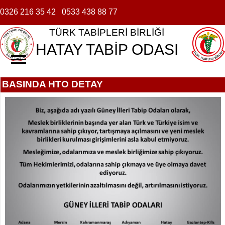
0326 216 35 42
0533 438 88 77
TÜRK TABİPLERİ BİRLİĞİ
HATAY TABİP ODASI
BASINDA HTO DETAY
ANASAYFA
TABİP ODASI
▼
MEVZUAT
TARİHÇE
BASINDA HTO
ONUR KURULU
ÜYELİK İŞLEMLERİ
YÖNETİM KURULU
DUYURULAR
DENETLEME KURULU
HABERLER
UNUTAMADIKLARIMIZ