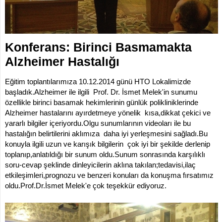
İLETİŞİM
KOMİSYONLAR
Konferans: Birinci Basmamakta
Alzheimer Hastalığı
Eğitim toplantılarımıza 10.12.2014 günü HTO Lokalimizde
başladık.Alzheimer ile ilgili Prof. Dr. İsmet Melek'in sunumu
özellikle birinci basamak hekimlerinin günlük polikliniklerinde
Alzheimer hastalarını ayırdetmeye yönelik kısa,dikkat çekici ve
yararlı bilgiler içeriyordu.Olgu sunumlarının videoları ile bu
hastalığın belirtilerini aklımıza daha iyi yerleşmesini sağladı.Bu
konuyla ilgili uzun ve karışık bilgilerin çok iyi bir şekilde derlenip
toplanıp,anlatıldığı bir sunum oldu.Sunum sonrasında karşılıklı
soru-cevap şeklinde dinleyicilerin aklına takılan;tedavisi,ilaç
etkileşimleri,prognozu ve benzeri konuları da konuşma fırsatımız
oldu.Prof.Dr.İsmet Melek'e çok teşekkür ediyoruz.