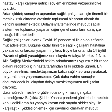
hastayı karşı karşıya getirici söylemlerinizden vazgeçin!’diye
uyardık.
Artan şiddet; sonuçları açısından sağlık çalışanları için önemli bir
mesleki risk olmanın ötesinde toplumsal bir sorun olarak da
kendini göstermektedir. Dolayısıyla temelinde mevcut sağlık
sistemi ve toplumda yaşanan diğer genel sorunların da iç içe
olduğu bilinmektedir.
Sağlık çalışanları olarak Covid-19 pandemisi ile en ön saflarda
mücadele ettik. Bugüne kadar binlerce sağlık çalışanı hastalığa
yakalandı, onlarcası yaşamını yitirdi. Böyle bir ortamda 14 Eylül
Pazartesi günü yaşadığımız son olayda Antakya Merkez 1 Nolu
Aile Sağlığı Merkezindeki hekim arkadaşımız uygunsuz bir rapor
olayını reddettiği için hasta tarafından fiziki şiddete uğradı. En
büyük tesellimiz meslektaşımızın kalıcı sağlık sorunu yaratacak
bir yaralanma yaşamamasıdır. Çok daha vahim sonuçlar
doğurabilecek bu olaydan dolayı meslektaşımıza acil şifalar
diliyoruz.
Uzun süredir meslek örgütleri olarak çıkması için çaba
harcadığımız Sağlıkta Şiddet Yasası pandemi günlerinde mecliste
kabul edildi ama bu yasaya karşın çok sayıda şiddet olayı ile
karşılaştık. Şiddeti önlemek için caydırıcı olmayan mevcut