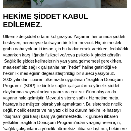
İLETİŞİM
KOMİSYONLAR
HEKİME ŞİDDET KABUL
EDİLEMEZ.
Ülkemizde şiddet ortamı kol geziyor. Yaşamın her anında şiddeti
besleyen, neredeyse kutsayan bir iklim mevcut. Hiçbir meslek
grubu daha yoktur ki insan için bu kadar emek verirken, fedakârlık
yaparken karşılığında fiziksel ve/veya psikolojik şiddet görsün.
Sağlık ile şiddet kelimelerinin yan yana gelmemesi gerekirken,
maalesef biz sağlık çalışanlarının "hedef" haline getirildiği ve
hekimlik mesleğinin değersizleştirildiği bir süreci yaşıyoruz.
2002 yılından itibaren ülkemizde uygulanan “Sağlıkta Dönüşüm
Programı” (SDP) ile birlikte sağlık çalışanlarına yönelik şiddet
olaylarında sayısal artışın yanı sıra çok sık ölüm olayları da
yaşanır hale gelmiştir. Mevcut sistem; sağlık hizmetine meta,
hastaya ise müşteri olarak yaklaşmaktadır. Bu sistemde nitelik
değil, nicelik esastır ve ne yazık ki bu durum hekim ile hastayı
"düşman" gibi karşı karşıya getirmektedir. İlk günden itibaren
yetkilileri Sağlıkta Dönüşüm Programı’ndan vazgeçmeleri için;
‘sağlık çalışanlarına yönelik hürmetsiz, itibarsızlaştırıcı, hekim ve