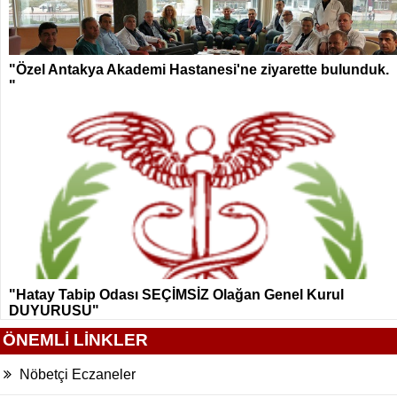
"Özel Antakya Akademi Hastanesi'ne ziyarette bulunduk.
"
"Hatay Tabip Odası SEÇİMSİZ Olağan Genel Kurul
DUYURUSU"
ÖNEMLİ LİNKLER
Nöbetçi Eczaneler