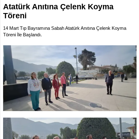
Atatürk Anıtına Çelenk Koyma
İLETİŞİM
KOMİSYONLAR
Töreni
14 Mart Tıp Bayramına Sabah Atatürk Anıtına Çelenk Koyma
Töreni İle Başlandı.