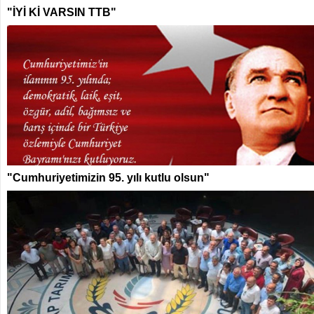
"İYİ Kİ VARSIN TTB"
"Cumhuriyetimizin 95. yılı kutlu olsun"