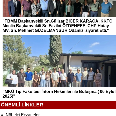
"TBMM Başkanvekili Sn.Gülizar BİÇER KARACA, KKTC
Meclis Başkanvekili Sn.Fazilet ÖZDENEFE, CHP Hatay
MV. Sn. Mehmet GÜZELMANSUR Odamızı ziyaret Etti."
"MKÜ Tıp Fakültesi İntörn Hekimleri ile Buluşma ( 06 Eylül
2025)"
ÖNEMLİ LİNKLER
Nöbetçi Eczaneler