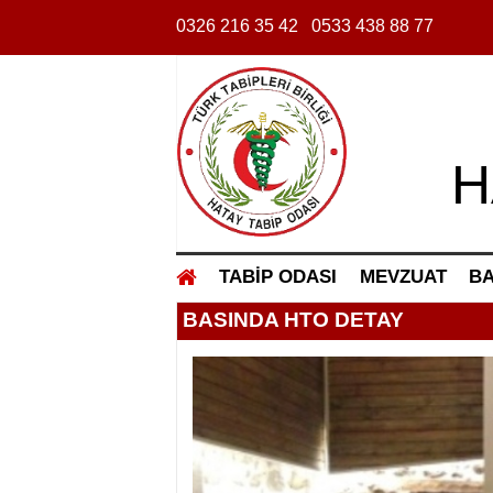
0326 216 35 42
0533 438 88 77
H
TABİP ODASI
MEVZUAT
BA
BASINDA HTO DETAY