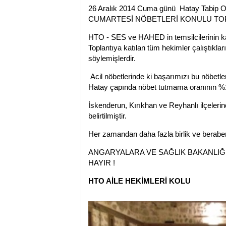
26 Aralık 2014 Cuma günü Hatay Tabip O
CUMARTESİ NÖBETLERİ KONULU TOPL
HTO - SES ve HAHED in temsilcilerinin 
Toplantıya katılan tüm hekimler çalıştıklar
söylemişlerdir.
Acil nöbetlerinde ki başarımızı bu nöbetle
Hatay çapında nöbet tutmama oranının %100
İskenderun, Kırıkhan ve Reyhanlı ilçeler
belirtilmiştir.
Her zamandan daha fazla birlik ve beraberl
ANGARYALARA VE SAĞLIK BAKANLIĞ
HAYIR !
HTO AİLE HEKİMLERİ KOLU