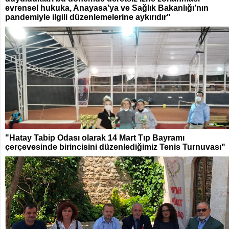
evrensel hukuka, Anayasa’ya ve Sağlık Bakanlığı’nın
pandemiyle ilgili düzenlemelerine aykırıdır"
"Hatay Tabip Odası olarak 14 Mart Tıp Bayramı
çerçevesinde birincisini düzenlediğimiz Tenis Turnuvası"