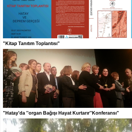
"Kitap Tanıtım Toplantısı"
"Hatay'da ''organ Bağışı Hayat Kurtarır''Konferansı"