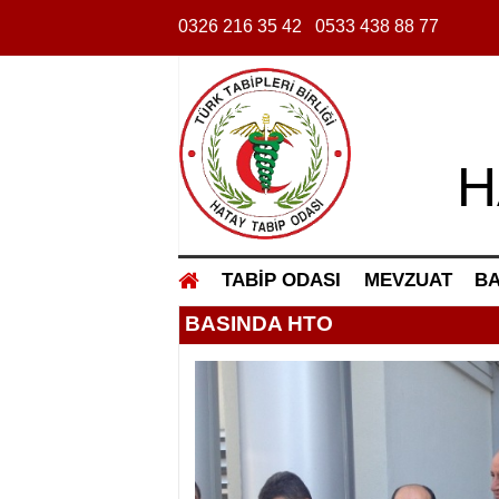
0326 216 35 42
0533 438 88 77
H
TABİP ODASI
MEVZUAT
BA
BASINDA HTO