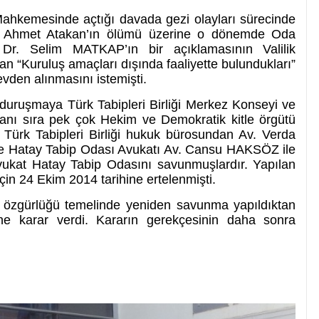
Mahkemesinde açtığı davada gezi olayları sürecinde
 ve Ahmet Atakan’ın ölümü üzerine o dönemde Oda
Dr. Selim MATKAP’ın bir açıklamasının Valilik
n “Kuruluş amaçları dışında faaliyette bulundukları”
evden alınmasını istemişti.
 duruşmaya Türk Tabipleri Birliği Merkez Konseyi ve
yanı sıra pek çok Hekim ve Demokratik kitle örgütü
a Türk Tabipleri Birliği hukuk bürosundan Av. Verda
 Hatay Tabip Odası Avukatı Av. Cansu HAKSÖZ ile
ukat Hatay Tabip Odasını savunmuşlardır. Yapılan
in 24 Ekim 2014 tarihine ertelenmişti.
 özgürlüğü temelinde yeniden savunma yapıldıktan
e karar verdi. Kararın gerekçesinin daha sonra