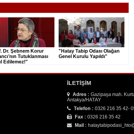
f. Dr. Şebnem Korur
"Hatay Tabip Odası Olağan
ancı’nın Tutuklanması
Genel Kurulu Yapıldı"
l Edilemez!"
İLETİŞİM
Adres :
Gazipaşa mah. Kurtu
Antakya/HATAY
Telefon :
0326 216 35 42- 
Fax :
0326 216 35 42
Mail :
hataytabipodasi_ht