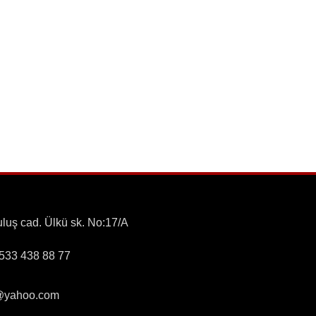
luş cad. Ülkü sk. No:17/A
0533 438 88 77
o@yahoo.com